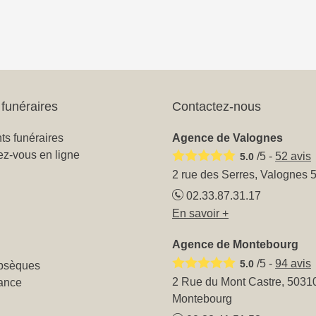
funéraires
Contactez-nous
s funéraires
Agence de Valognes
ez-vous en ligne
/5 -
52
avis
5.0
2 rue des Serres, Valognes 
02.33.87.31.17
En savoir +
Agence de Montebourg
/5 -
94
avis
5.0
obsèques
2 Rue du Mont Castre, 5031
ance
Montebourg