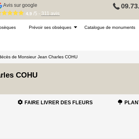
09.73
Avis sur google
/5 -
311
avis
4.9
obsèques
Prévoir ses obsèques
Catalogue de monuments
 décès de Monsieur Jean Charles COHU
arles COHU
FAIRE LIVRER DES FLEURS
PLAN