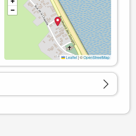
+
−
Leaflet
|
©
OpenStreetMap