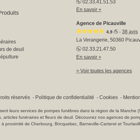
02.33.41.51.53
En savoir +
Produits
Agence de Picauville
/5 -
38
avis
4.9
La Verangerie, 50360 Picauv
éraires
02.33.21.47.50
urs de deuil
sépulture
En savoir +
> Voir toutes les agences
roits réservés
Politique de confidentialité
Cookies
Mention
eurs services de pompes funèbres dans la région de la Manche (50)
, articles funéraires et fleurs de deuil. Découvrez nos agences de po
à proximité de Cherbourg, Bricquebec, Barneville-Carteret et Tourlavill